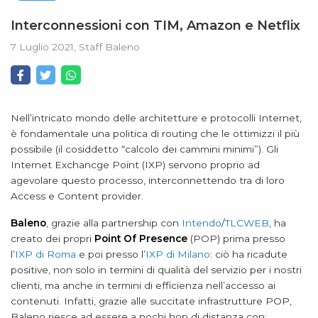
Interconnessioni con TIM, Amazon e Netflix
7 Luglio 2021, Staff Baleno
Nell’intricato mondo delle architetture e protocolli Internet,
è fondamentale una politica di routing che le ottimizzi il più
possibile (il cosiddetto “calcolo dei cammini minimi”). Gli
Internet Exchancge Point (IXP) servono proprio ad
agevolare questo processo, interconnettendo tra di loro
Access e Content provider.
Baleno
, grazie alla partnership con
Intendo
/
TLCWEB
, ha
creato dei propri
Point Of Presence
(POP) prima presso
l’
IXP di Roma
e poi presso l’
IXP di Milano
: ciò ha ricadute
positive, non solo in termini di qualità del servizio per i nostri
clienti, ma anche in termini di efficienza nell’accesso ai
contenuti. Infatti, grazie alle succitate infrastrutture POP,
Baleno riesce ad essere a pochi hop di distanza con: