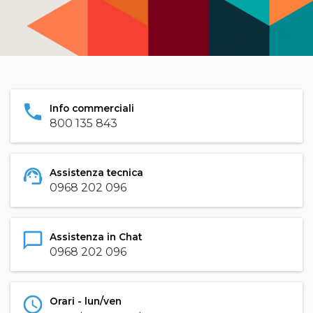
phone
Info commerciali
800 135 843
support_agent
Assistenza tecnica
0968 202 096
chat_bubble_outline
Assistenza in Chat
0968 202 096
schedule
Orari - lun/ven