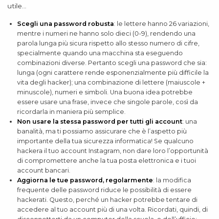
utile…
Scegli una password robusta
: le lettere hanno 26 variazioni,
mentre i numeri ne hanno solo dieci (0-9), rendendo una
parola lunga più sicura rispetto allo stesso numero di cifre,
specialmente quando una macchina sta eseguendo
combinazioni diverse. Pertanto scegli una password che sia:
lunga (ogni carattere rende esponenzialmente più difficile la
vita degli hacker); una combinazione di lettere (maiuscole +
minuscole), numeri e simboli. Una buona idea potrebbe
essere usare una frase, invece che singole parole, così da
ricordarla in maniera più semplice.
Non usare la stessa password per tutti gli account
: una
banalità, ma ti possiamo assicurare che è l’aspetto più
importante della tua sicurezza informatica! Se qualcuno
hackera il tuo account Instagram, non dare loro l’opportunità
di compromettere anche la tua posta elettronica e i tuoi
account bancari.
Aggiorna le tue password, regolarmente
: la modifica
frequente delle password riduce le possibilità di essere
hackerati. Questo, perché un hacker potrebbe tentare di
accedere al tuo account più di una volta. Ricordati, quindi, di