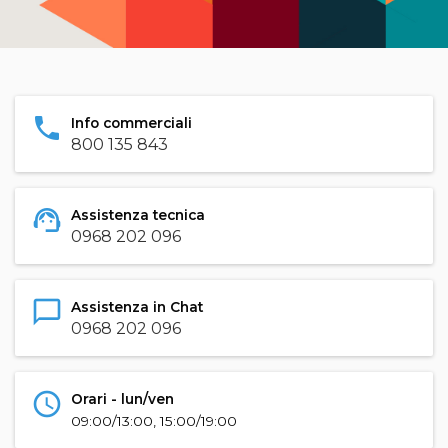
phone
Info commerciali
800 135 843
support_agent
Assistenza tecnica
0968 202 096
chat_bubble_outline
Assistenza in Chat
0968 202 096
schedule
Orari - lun/ven
09:00/13:00, 15:00/19:00