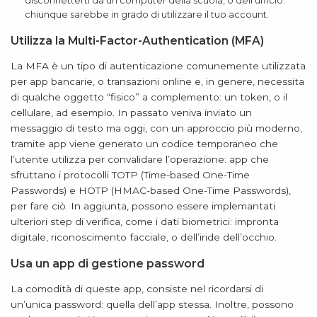
disconnetterti da un computer della scuola, o dell’ufficio:
chiunque sarebbe in grado di utilizzare il tuo account.
Utilizza la Multi-Factor-Authentication (MFA)
La MFA è un tipo di autenticazione comunemente utilizzata
per app bancarie, o transazioni online e, in genere, necessita
di qualche oggetto “fisico” a complemento: un token, o il
cellulare, ad esempio. In passato veniva inviato un
messaggio di testo ma oggi, con un approccio più moderno,
tramite app viene generato un codice temporaneo che
l’utente utilizza per convalidare l’operazione: app che
sfruttano i protocolli TOTP (Time-based One-Time
Passwords) e HOTP (HMAC-based One-Time Passwords),
per fare ciò. In aggiunta, possono essere implemantati
ulteriori step di verifica, come i dati biometrici: impronta
digitale, riconoscimento facciale, o dell’iride dell’occhio.
Usa un app di gestione password
La comodità di queste app, consiste nel ricordarsi di
un’unica password: quella dell’app stessa. Inoltre, possono