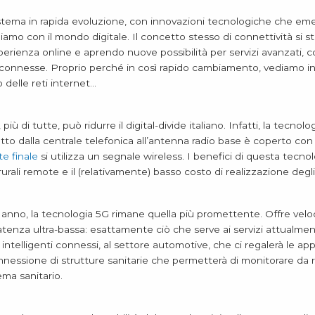
istema in rapida evoluzione, con innovazioni tecnologiche che 
iamo con il mondo digitale. Il concetto stesso di connettività si s
perienza online e aprendo nuove possibilità per servizi avanzati, c
connesse. Proprio perché in così rapido cambiamento, vediamo in
delle reti internet…
iù di tutte, può ridurre il digital-divide italiano. Infatti, la tec
ratto dalla centrale telefonica all’antenna radio base è coperto con i
te finale
si utilizza un segnale wireless. I benefici di questa tecn
urali remote e il (relativamente) basso costo di realizzazione degli
 anno, la tecnologia 5G rimane quella più promettente. Offre velo
atenza ultra-bassa: esattamente ciò che serve ai servizi attualmen
intelligenti connessi, al settore automotive, che ci regalerà le app
onnessione di strutture sanitarie che permetterà di monitorare da 
tema sanitario.