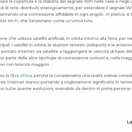
are la copertura e la stabilità del segnale WiFi nelle case e negli u
i di rete, distribuiti strategicamente, per estendere il segnale WiFi 
ntendo una connessione affidabile in ogni angolo. In pratica, si tr
uter Wi-Fi, che funzionano come un’unica rete.
e che utilizza satelliti artificiali, in orbita intorno alla Terra, per t
li: i satelliti in orbita, le stazioni terrestri (teleporti) e le antenn
o portato Internet via satellite a raggiungere le velocità di base del
r parte delle altre tipologie di connessione comuni e, nella magg
riori con latenze maggiori.
mo la
fibra ottica
, perché la consideriamo una realtà oramai consoli
ti Internet stanno portando a miglioramenti significativi in termini d
o tutte queste evoluzioni, vivendole da dentro in prima persona e
La