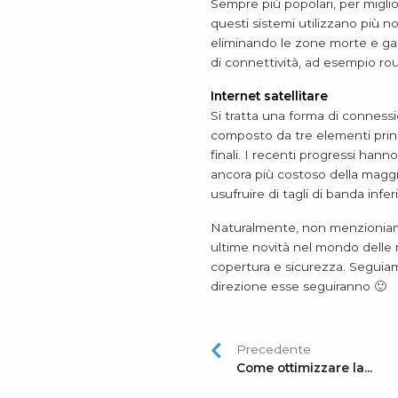
Sempre più popolari, per miglior
questi sistemi utilizzano più nod
eliminando le zone morte e gara
di connettività, ad esempio ro
Internet satellitare
Si tratta una forma di connession
composto da tre elementi principa
finali. I recenti progressi hann
ancora più costoso della maggio
usufruire di tagli di banda infe
Naturalmente, non menzionia
ultime novità nel mondo delle re
copertura e sicurezza. Seguiam
direzione esse seguiranno 🙂
Precedente
Come ottimizzare la...