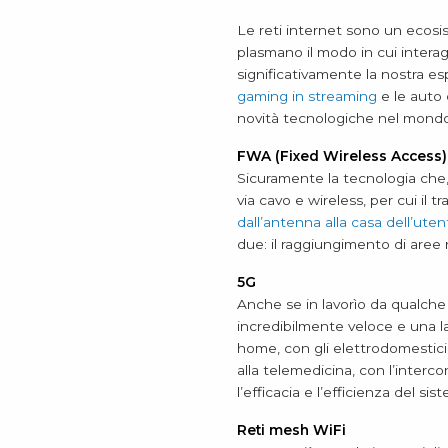
Le reti internet sono un ecos
plasmano il modo in cui interag
significativamente la nostra es
gaming in streaming
e le auto 
novità tecnologiche nel mondo 
FWA (Fixed Wireless Access)
Sicuramente la tecnologia che, p
via cavo e wireless, per cui il t
dall’antenna alla casa dell’uten
due: il raggiungimento di aree r
5G
Anche se in lavorìo da qualche
incredibilmente veloce e una l
home, con gli elettrodomestici 
alla telemedicina, con l’interc
l’efficacia e l’efficienza del sis
Reti mesh WiFi