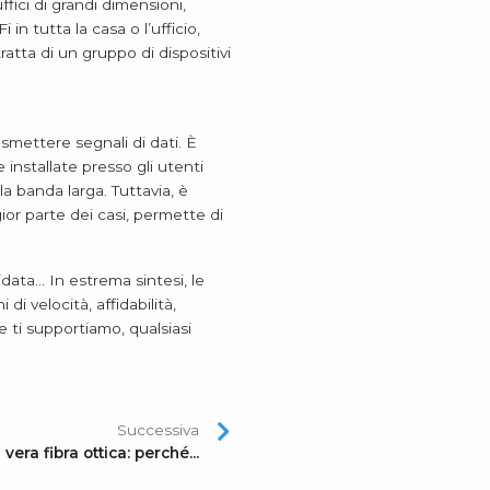
ffici di grandi dimensioni,
in tutta la casa o l’ufficio,
atta di un gruppo di dispositivi
rasmettere segnali di dati. È
e installate presso gli utenti
la banda larga. Tuttavia, è
ior parte dei casi, permette di
data… In estrema sintesi, le
i velocità, affidabilità,
 ti supportiamo, qualsiasi
Successiva
 vera fibra ottica: perché...