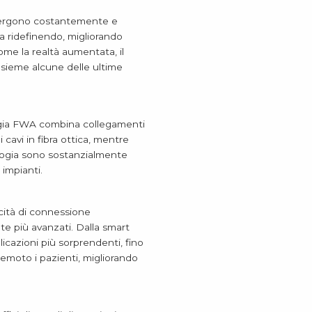
emergono costantemente e
ta ridefinendo, migliorando
ome la realtà aumentata, il
sieme alcune delle ultime
nologia FWA combina collegamenti
 cavi in fibra ottica, mentre
ologia sono sostanzialmente
 impianti.
cità di connessione
te più avanzati. Dalla smart
licazioni più sorprendenti, fino
remoto i pazienti, migliorando