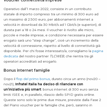
Voucher connettività imprese
Operativo dall’1 marzo 2022, consiste in un contributo
statale di importo compreso tra un minimo di 300 euro ad
un massimo di 2.500 euro, per abbonamenti internet a
velocità in download da 30 Mbit/s ad 1 Gbit/s (e superiori), di
durata pari a 18 o 24 mesi. Il voucher è rivolto alle micro,
piccole e medie imprese, e condizione necessaria per essere
erogato sarà uno “step change”, cioè un incremento della
velocità di connessione, rispetto al livello di connettività già
disponibile. Per chi fosse interessato/a, consigliamo la
pagina
dedicata
del nostro partner
TLCWEB
, che rientra tra gli
operatori accreditati ad erogarlo.
Bonus internet famiglie
Dopo il
flop del primo bonus
, durato circa un anno (nov20 –
nov21),
Infratel Italia ha deciso di rilanciare con
un’iniziativa più smart
: bonus internet di 300 euro senza
limiti ISEE e, in parallelo, rilascio dello SPID gratis online.
Queste sono solo le prime due misure, previste dalla Fase 2
del Piano voucher per le famiglie che, però, saranno in