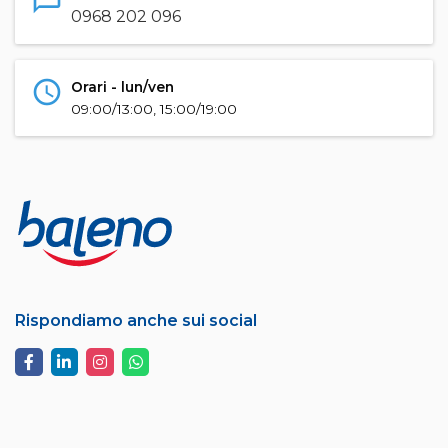
chat_bubble_outline
0968 202 096
schedule
Orari - lun/ven
09:00/13:00, 15:00/19:00
Rispondiamo anche sui social