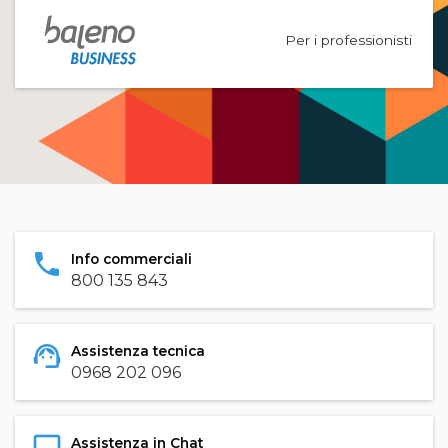
Per i professionisti
phone
Info commerciali
800 135 843
support_agent
Assistenza tecnica
0968 202 096
Assistenza in Chat